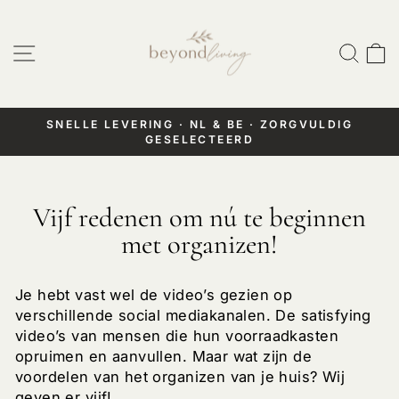
Doorgaan
naar
Website navigatie
Zoek
W
artikel
SNELLE LEVERING · NL & BE · ZORGVULDIG
GESELECTEERD
Pauzeer
diashow
Vijf redenen om nú te beginnen
met organizen!
Je hebt vast wel de video’s gezien op
verschillende social mediakanalen. De satisfying
video’s van mensen die hun voorraadkasten
opruimen en aanvullen. Maar wat zijn de
voordelen van het organizen van je huis? Wij
geven er vijf!