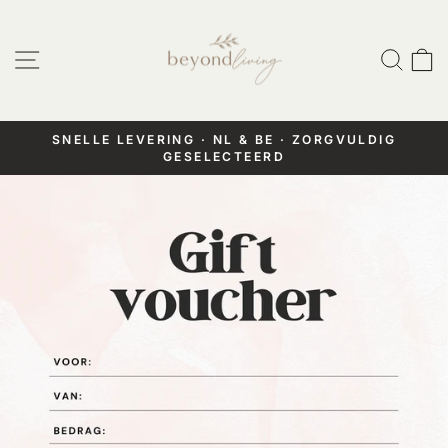
Doorgaan
naar
Website navigatie
Zoek
W
artikel
SNELLE LEVERING · NL & BE · ZORGVULDIG
GESELECTEERD
Pauzeer
diashow