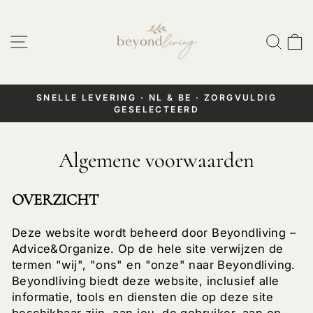
Doorgaan
naar
Website navigatie
Zoek
W
artikel
SNELLE LEVERING · NL & BE · ZORGVULDIG
GESELECTEERD
Pauzeer
diashow
Algemene voorwaarden
OVERZICHT
Deze website wordt beheerd door Beyondliving –
Advice&Organize. Op de hele site verwijzen de
termen "wij", "ons" en "onze" naar Beyondliving.
Beyondliving biedt deze website, inclusief alle
informatie, tools en diensten die op deze site
beschikbaar zijn, aan jou, de gebruiker, aan op