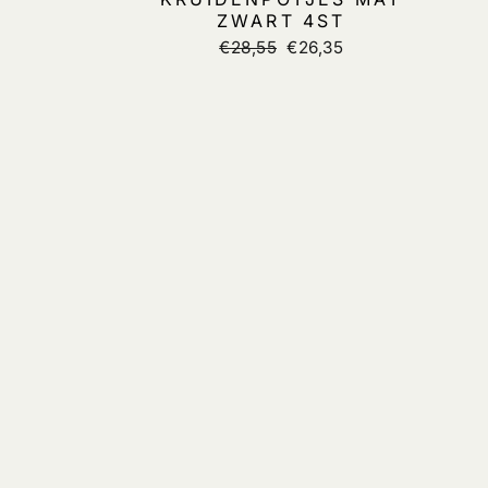
ZWART 4ST
Normale
€28,55
Verkoopprijs
€26,35
prijs