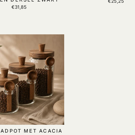
€25,25
€31,85
ADPOT MET ACACIA