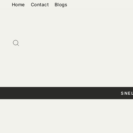
Doorgaan
Home
Contact
Blogs
naar
artikel
Zoeken
SNE