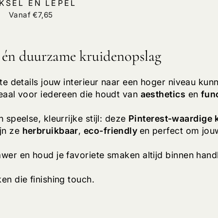
KSEL EN LEPEL
Vanaf €7,65
le én duurzame kruidenopslag
te details jouw interieur naar een hoger niveau kun
deaal voor iedereen die houdt van
aesthetics
en
func
 speelse, kleurrijke stijl: deze
Pinterest-waardige 
jn ze
herbruikbaar
,
eco-friendly
en perfect om jouw
awer en houd je favoriete smaken altijd binnen hand
en die finishing touch.