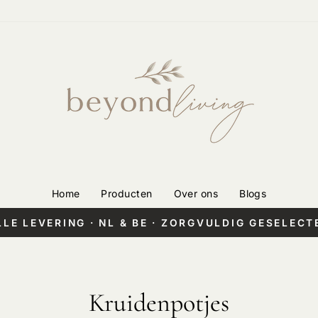
Home
Producten
Over ons
Blogs
LLE LEVERING · NL & BE · ZORGVULDIG GESELECT
Pauzeer
diashow
Kruidenpotjes