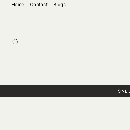
Doorgaan
Home
Contact
Blogs
naar
artikel
Zoeken
SNE