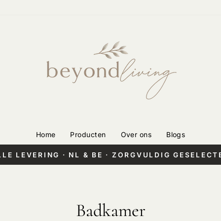
Home
Producten
Over ons
Blogs
LLE LEVERING · NL & BE · ZORGVULDIG GESELECT
Pauzeer
diashow
Badkamer