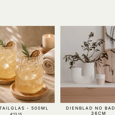
AILGLAS - 500ML
DIENBLAD NO BA
36CM
€13,15