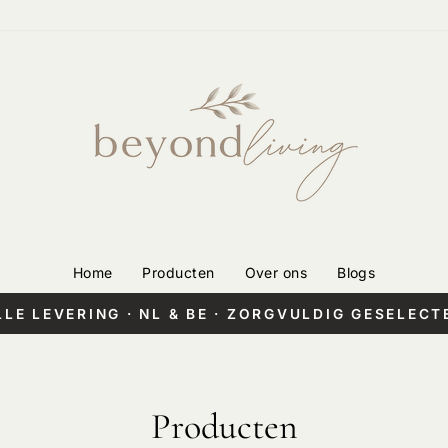
Home
Producten
Over ons
Blogs
LLE LEVERING · NL & BE · ZORGVULDIG GESELECT
Pauzeer
diashow
Producten