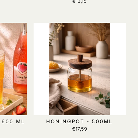
€13,15
 600 ML
HONINGPOT - 500ML
€17,59