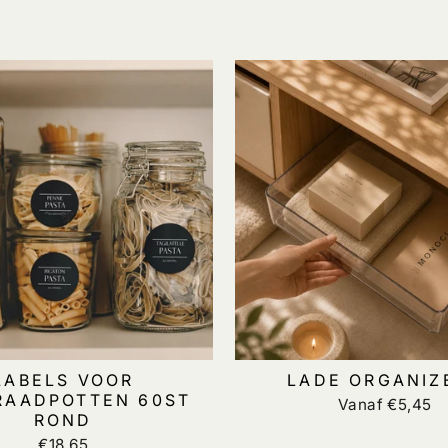
LABELS VOOR
LADE ORGANIZ
RAADPOTTEN 60ST
Vanaf €5,45
ROND
€18,65