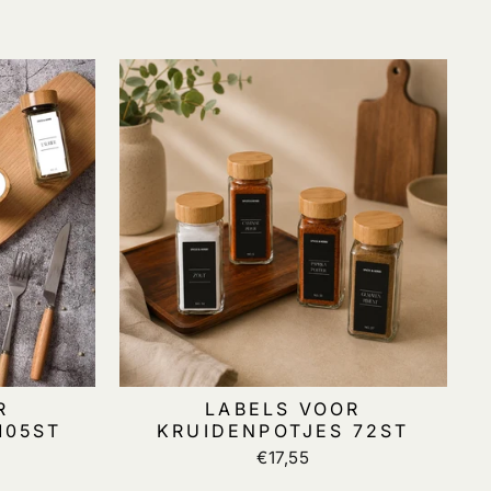
R
LABELS VOOR
105ST
KRUIDENPOTJES 72ST
€17,55