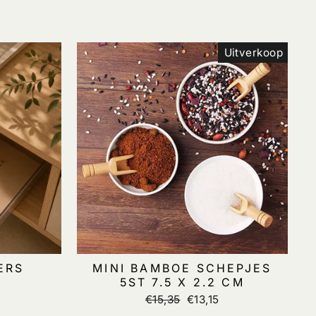
Uitverkoop
ERS
MINI BAMBOE SCHEPJES
5ST 7.5 X 2.2 CM
Normale
€15,35
Verkoopprijs
€13,15
prijs