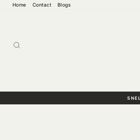
Doorgaan
Home
Contact
Blogs
naar
artikel
Zoeken
SNE