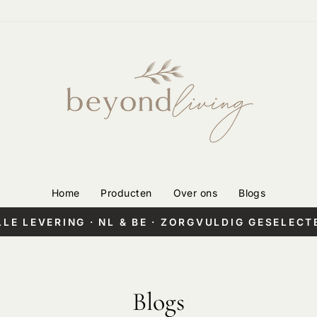
Home
Producten
Over ons
Blogs
LLE LEVERING · NL & BE · ZORGVULDIG GESELECT
Pauzeer
diashow
Blogs