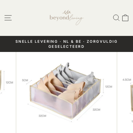
Doorgaan
naar
Website navigatie
Zoek
W
artikel
SNELLE LEVERING · NL & BE · ZORGVULDIG
GESELECTEERD
Pauzeer
diashow