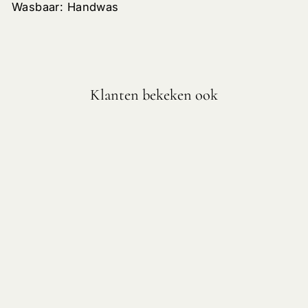
Wasbaar: Handwas
Klanten bekeken ook
KLEDINGKAST
ORGANIZERS
BEIGE
Vanaf €6,55