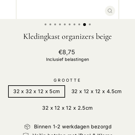
SLUIT
Kledingkast organizers beige
Normale
€8,75
prijs
Inclusief belastingen
GROOTTE
32 x 32 x 12 x 5cm
32 x 12 x 12 x 4.5cm
32 x 12 x 12 x 2.5cm
Binnen 1-2 werkdagen bezorgd