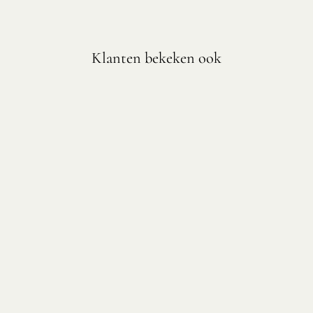
Klanten bekeken ook
KLEINE
SCHENKFLES
VOOR OLIE EN
AZIJN
Vanaf €8,75