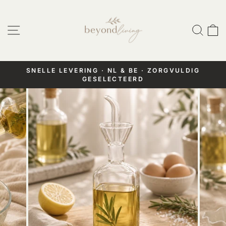
Doorgaan
naar
Website navigatie
Zoek
W
artikel
SNELLE LEVERING · NL & BE · ZORGVULDIG
GESELECTEERD
Pauzeer
diashow