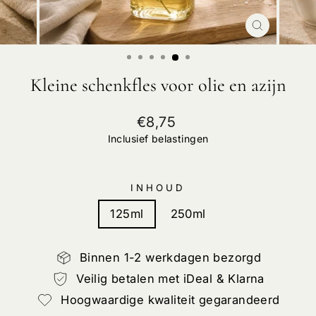
SLUIT
Kleine schenkfles voor olie en azijn
Normale
€8,75
prijs
Inclusief belastingen
INHOUD
125ml
250ml
Binnen 1-2 werkdagen bezorgd
Veilig betalen met iDeal & Klarna
Hoogwaardige kwaliteit gegarandeerd