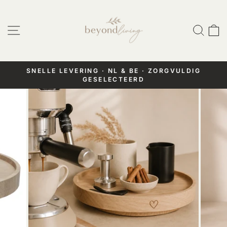
Doorgaan
naar
Website navigatie
Zoek
W
artikel
SNELLE LEVERING · NL & BE · ZORGVULDIG
GESELECTEERD
Pauzeer
diashow