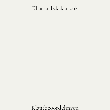
Klanten bekeken ook
DRAAIPLATEAU
EIKENHOUT
28CM
€42,85
Klantbeoordelingen