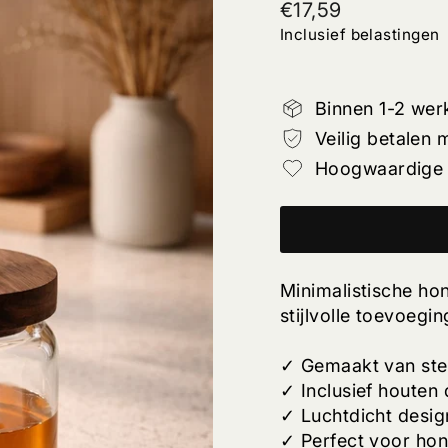
Normale
€17,59
prijs
Inclusief belastingen
Binnen 1-2 we
Veilig betalen 
Hoogwaardige 
Minimalistische ho
stijlvolle toevoeg
✓ Gemaakt van ste
✓ Inclusief houten
✓ Luchtdicht desi
✓ Perfect voor hon