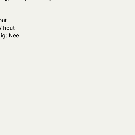
hout
 / hout
ig: Nee