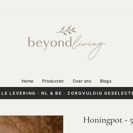
Home
Producten
Over ons
Blogs
LLE LEVERING · NL & BE · ZORGVULDIG GESELECT
Pauzeer
diashow
Honingpot - 