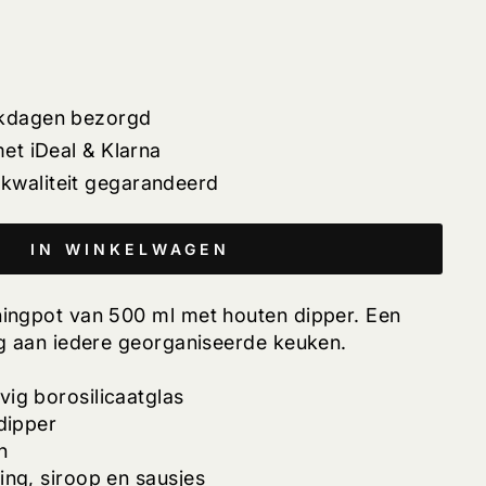
rkdagen bezorgd
met iDeal & Klarna
kwaliteit gegarandeerd
IN WINKELWAGEN
ningpot van 500 ml met houten dipper. Een
ing aan iedere georganiseerde keuken.
vig borosilicaatglas
 dipper
gn
ing, siroop en sausjes