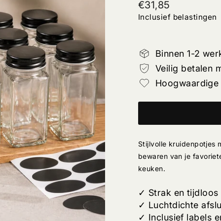
Normale
€31,85
prijs
Inclusief belastingen
Binnen 1-2 we
Veilig betalen 
Hoogwaardige 
Stijlvolle kruidenpotjes
bewaren van je favoriet
keuken.
✓ Strak en tijdloos
✓ Luchtdichte afslu
✓ Inclusief labels