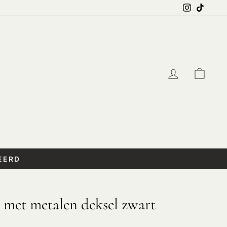
Instagra
TikTo
Log in
Wink
EERD
 met metalen deksel zwart