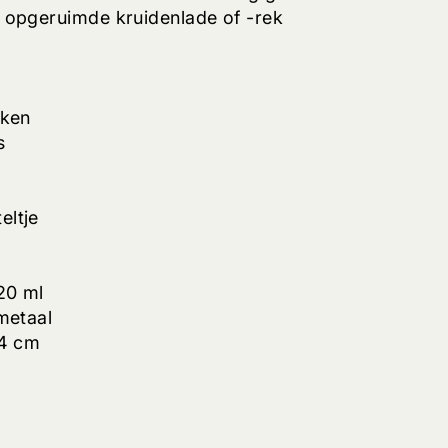
 opgeruimde kruidenlade of -rek
kken
s
eltje
20 ml
metaal
,4 cm