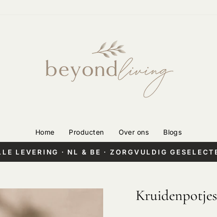
Home
Producten
Over ons
Blogs
LLE LEVERING · NL & BE · ZORGVULDIG GESELECT
Pauzeer
diashow
Kruidenpotjes