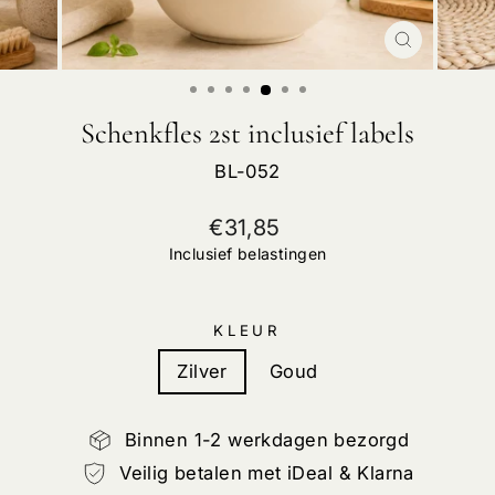
SLUIT
Schenkfles 2st inclusief labels
BL-052
Normale
€31,85
prijs
Inclusief belastingen
KLEUR
Zilver
Goud
Binnen 1-2 werkdagen bezorgd
Veilig betalen met iDeal & Klarna