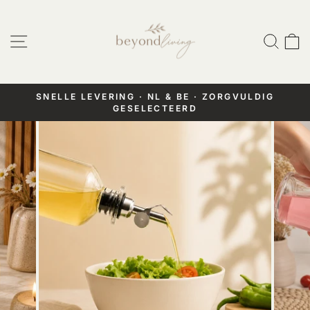
Doorgaan
naar
Website navigatie
Zoek
W
artikel
SNELLE LEVERING · NL & BE · ZORGVULDIG
GESELECTEERD
Pauzeer
diashow