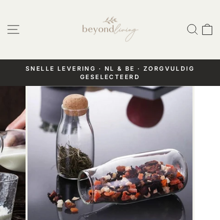
Doorgaan
naar
Website navigatie
Zoek
W
artikel
SNELLE LEVERING · NL & BE · ZORGVULDIG
GESELECTEERD
Pauzeer
diashow