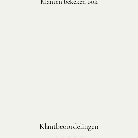
Klanten bekeken ook
VOORRAADFLES
MET KURK
DEKSEL
€16,45
Klantbeoordelingen