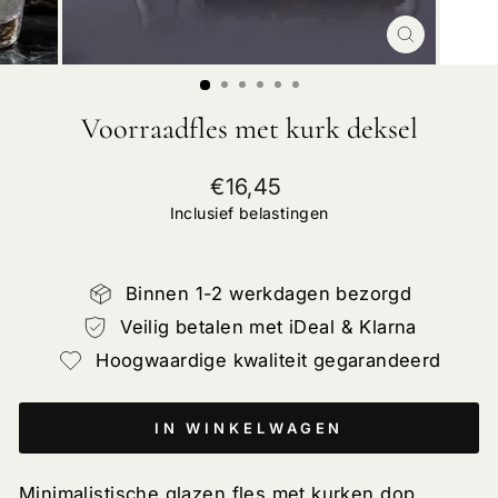
SLUIT
Voorraadfles met kurk deksel
Normale
€16,45
prijs
Inclusief belastingen
Binnen 1-2 werkdagen bezorgd
Veilig betalen met iDeal & Klarna
Hoogwaardige kwaliteit gegarandeerd
IN WINKELWAGEN
Minimalistische glazen fles met kurken dop.